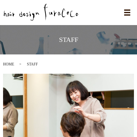
メ
STAFF
HOME
STAFF